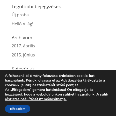
Legutóbbi bejegyzések
Új proba
Helló Világ!
Archívum
2017. április
2015. június
Kategóriák
A felhasználói élmény fokozása érdekében cookie-kat
Egyéb
használunk. Kérjük, olvassa el az
Adatkezelési tájékoztató
a
cookie-k (sütik) használatáról szóló pontját.
Az „Elfogadom” gombra kattintással Ön elfogadja és
hozzájárul, hogy a weboldalunkon sütiket használunk.
A sütik
részletes beállítását itt módosíthatja.
Gyártó
Forgalmazó
Impresszum
Elfogadom
Adatvédelem
Kapcsolat