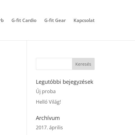
rb
G-fit Cardio
G-fit Gear
Kapcsolat
Legutóbbi bejegyzések
Új proba
Helló Világ!
Archívum
2017. április