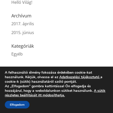
Helló Világ!
Archívum
2017. április
2015. június
Kategóriák
Egyéb
A felhasználói élmény fokozása érdekében cookie-kat
használunk. Kérjük, olvassa el az
Adatkezelési tájékoztató
a
Gyártó
Forgalmazó
Impresszum
cookie-k (sütik) használatáról szóló pontját.
Adatvédelem
Kapcsolat
Az „Elfogadom” gombra kattintással Ön elfogadja és
hozzájárul, hogy a weboldalunkon sütiket használunk.
A sütik
részletes beállítását itt módosíthatja.
Elfogadom